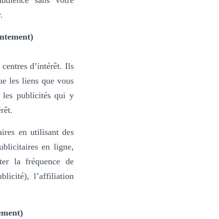
udience sans votre
.
entement)
centres d’intérêt. Ils
ue les liens que vous
 les publicités qui y
rêt.
ires en utilisant des
blicitaires en ligne,
ter la fréquence de
cité), l’affiliation
ement)