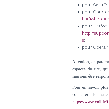
pour Safari™
pour Chrom
hl=fr&hlrm=
pour Firefox™
http://suppo
s
;
pour Opera™ 
Attention, en paramé
espaces du site, qui
saurions être respons
Pour en savoir plus
consulter le sit
https://www.cnil.fr/f