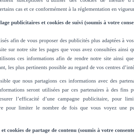
ment susceptibles d’utiliser des cookies de mesure d’a
rtains cas et ce conformément à la réglementation en vigueur
lage publicitaires et cookies de suivi (soumis à votre cons
isés afin de vous proposer des publicités plus adaptées à vos 
isite sur notre site les pages que vous avez consultées ainsi q
ilisons ces informations afin de rendre notre site ainsi que
ant, les plus pertinents possible au regard de vos centres d’inté
sible que nous partagions ces informations avec des partena
nformations seront utilisées par ces partenaires à des fins pu
urer l’efficacité d’une campagne publicitaire, pour limi
dire pour limiter le nombre de fois que vous voyez une publi
 et cookies de partage de contenu (soumis à votre consent