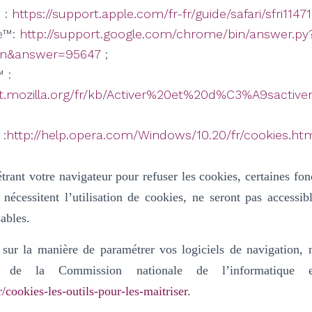
 :
https://support.apple.com/fr-fr/guide/safari/sfri114
e™:
http://support.google.com/chrome/bin/answer.py
en&answer=95647
;
 :
rt.mozilla.org/fr/kb/Activer%20et%20d%C3%A9sactiv
:
http://help.opera.com/Windows/10.20/fr/cookies.ht
trant votre navigateur pour refuser les cookies, certaines fonc
 nécessitent l’utilisation de cookies, ne seront pas accessi
ables.
 sur la manière de paramétrer vos logiciels de navigation, 
e de la Commission nationale de l’informatique 
r/cookies-les-outils-pour-les-maitriser
.