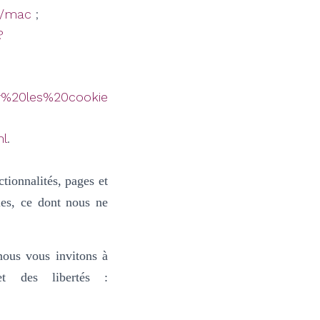
71/mac
;
?
er%20les%20cookie
ml
.
tionnalités, pages et
bles, ce dont nous ne
nous vous invitons à
et des libertés :