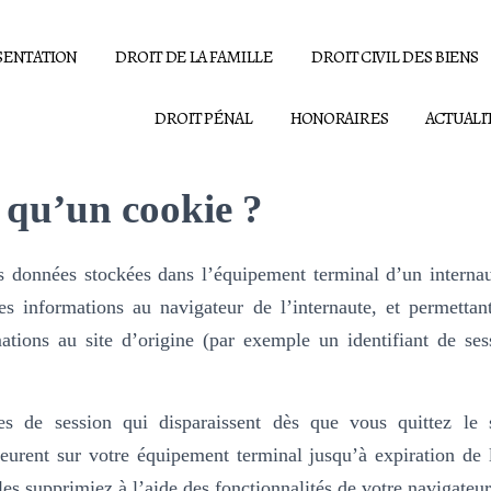
SENTATION
DROIT DE LA FAMILLE
DROIT CIVIL DES BIENS
DROIT PÉNAL
HONORAIRES
ACTUALI
 qu’un cookie ?
 données stockées dans l’équipement terminal d’un internaut
es informations au navigateur de l’internaute, et permettan
ations au site d’origine (par exemple un identifiant de ses
ies de session qui disparaissent dès que vous quittez le 
urent sur votre équipement terminal jusqu’à expiration de 
es supprimiez à l’aide des fonctionnalités de votre navigateur